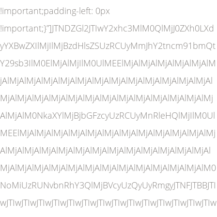
!important;padding-left: 0px
!important;}”]JTNDZGl2JTIwY2xhc3MlM0QlMjJ0ZXh0LXd
yYXBwZXIlMjIlMjBzdHlsZSUzRCUyMmJhY2tncm91bmQt
Y29sb3IlM0ElMjAlMjIlM0UlMEElMjAlMjAlMjAlMjAlMjAlM
jAlMjAlMjAlMjAlMjAlMjAlMjAlMjAlMjAlMjAlMjAlMjAlMjAl
MjAlMjAlMjAlMjAlMjAlMjAlMjAlMjAlMjAlMjAlMjAlMjAlMj
AlMjAlM0NkaXYlMjBjbGFzcyUzRCUyMnRleHQlMjIlM0Ul
MEElMjAlMjAlMjAlMjAlMjAlMjAlMjAlMjAlMjAlMjAlMjAlMj
AlMjAlMjAlMjAlMjAlMjAlMjAlMjAlMjAlMjAlMjAlMjAlMjAl
MjAlMjAlMjAlMjAlMjAlMjAlMjAlMjAlMjAlMjAlMjAlMjAlM0
NoMiUzRUNvbnRhY3QlMjBVcyUzQyUyRmgyJTNFJTBBJTI
wJTIwJTIwJTIwJTIwJTIwJTIwJTIwJTIwJTIwJTIwJTIwJTIwJTIwJTIw