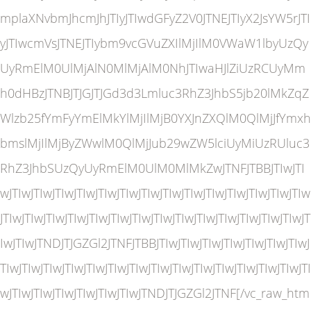
mplaXNvbmJhcmJhJTIyJTIwdGFyZ2V0JTNEJTIyX2JsYW5rJTI
yJTIwcmVsJTNEJTIybm9vcGVuZXIlMjIlM0VWaW1lbyUzQy
UyRmElM0UlMjAlN0MlMjAlM0NhJTIwaHJlZiUzRCUyMm
h0dHBzJTNBJTJGJTJGd3d3Lmluc3RhZ3JhbS5jb20lMkZqZ
Wlzb25fYmFyYmElMkYlMjIlMjB0YXJnZXQlM0QlMjJfYmxh
bmslMjIlMjByZWwlM0QlMjJub29wZW5lciUyMiUzRUluc3
RhZ3JhbSUzQyUyRmElM0UlM0MlMkZwJTNFJTBBJTIwJTI
wJTIwJTIwJTIwJTIwJTIwJTIwJTIwJTIwJTIwJTIwJTIwJTIwJTIwJTIw
JTIwJTIwJTIwJTIwJTIwJTIwJTIwJTIwJTIwJTIwJTIwJTIwJTIwJTIwJT
IwJTIwJTNDJTJGZGl2JTNFJTBBJTIwJTIwJTIwJTIwJTIwJTIwJTIwJ
TIwJTIwJTIwJTIwJTIwJTIwJTIwJTIwJTIwJTIwJTIwJTIwJTIwJTIwJTI
wJTIwJTIwJTIwJTIwJTIwJTIwJTNDJTJGZGl2JTNF[/vc_raw_htm