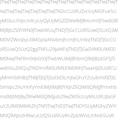
JTIwJTIwJTIwJTIwJTIwJTIwJTIwJTIwJTIwJTIwJTIwJTIwJTIwJTIwJT
IwJTIwJTIwJTIwJTIwJTIwJTIwJTNDcCUzRUZvciUyMGFueSU
yMGlucXVpcmllcyUyQyUyMGZlZWwlMjBmcmVlJTIwdG8l
MjBjb250YWN0JTIwbWUuJTNDJTJGcCUzRSUwQSUzQ3Al
M0VIZWxsbyU0MGplaXNvbmJhcmJhLmNvJTNDJTJGcCU
zRSUwQSUzQ2gyJTNFU29jaWFsJTNDJTJGaDIlM0UlMEEl
M0NwJTNFRm9sbG93JTIwbWUlMjBhbmQlMjBzdGF5JTI
wdHVuZWQuJTNDYnIlM0UlMEElM0NhJTIwaHJlZiUzRCU
yMmh0dHBzJTNBJTJGJTJGd3d3LmJlaGFuY2UubmV0JTJG
SmVpc29uYmFyYmElMjIlMjB0YXJnZXQlM0QlMjJfYmxhb
mslMjIlMjByZWwlM0QlMjJub29wZW5lciUyMiUzRUJlaGF
uY2UlM0MlMkZhJTNFJTIwJTdDJTIwJTNDYSUyMGhyZWYl
M0QlMjJodHRwcyUzQSUyRiUyRnZpbWVvLmNvbSUyR